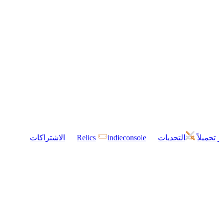
 تحميلاً
التحديات
indieconsole
Relics
الاشتراكات