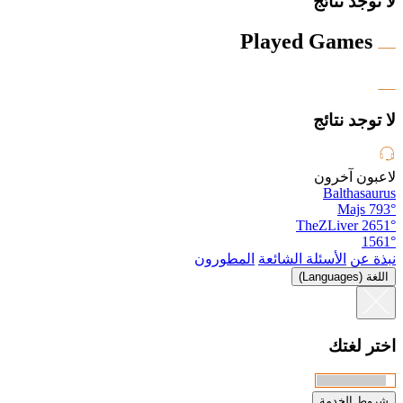
لا توجد نتائج
Played Games
لا توجد نتائج
لاعبون آخرون
Balthasaurus
Majs
793°
TheZLiver
2651°
1561°
نبذة عن
الأسئلة الشائعة
المطورون
اللغة (Languages)
اختر لغتك
شروط الخدمة