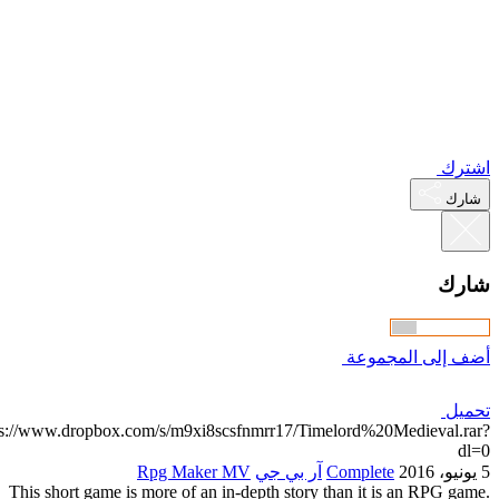
https://www.dro
This short 