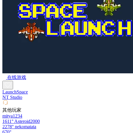
在线游戏
LaunchSpace
NT Studio
其他玩家
mitya1234
1611°
Asteroid2000
2278°
nekomatata
670°