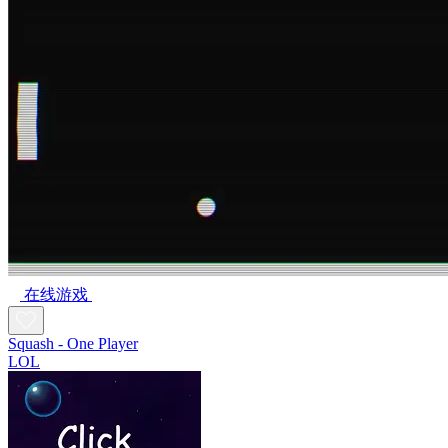
在线游戏
Squash - One Player
LOL