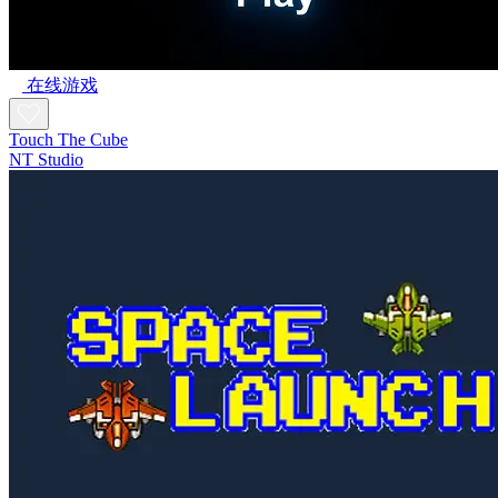
在线游戏
Touch The Cube
NT Studio