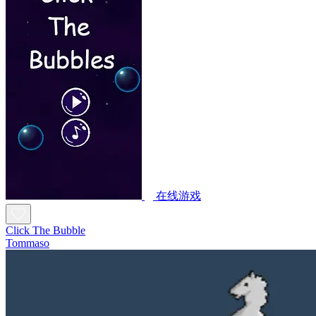
在线游戏
Click The Bubble
Tommaso