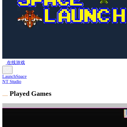
在线游戏
LaunchSpace
NT Studio
Played Games