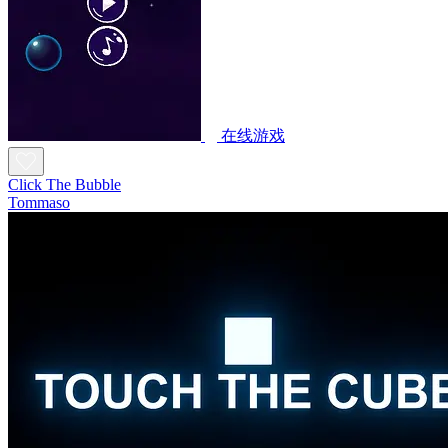
在线游戏
Click The Bubble
Tommaso