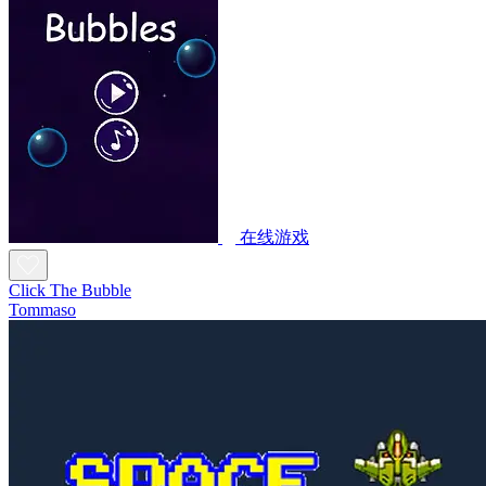
在线游戏
Click The Bubble
Tommaso