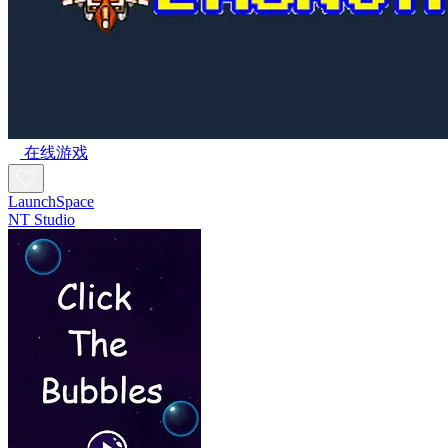
在线游戏
LaunchSpace
NT Studio