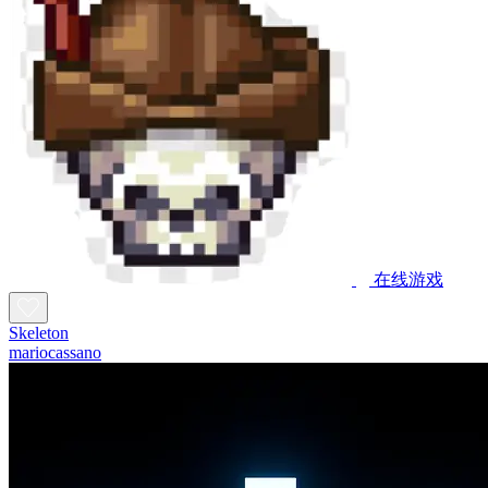
在线游戏
Skeleton
mariocassano