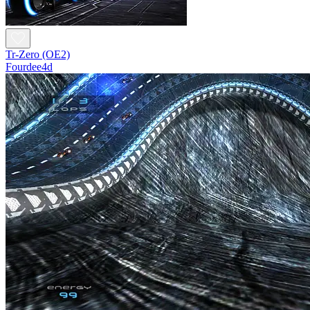
Tr-Zero (OE2)
Fourdee4d