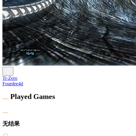
Tr-Zero
Fourdee4d
Played Games
无结果