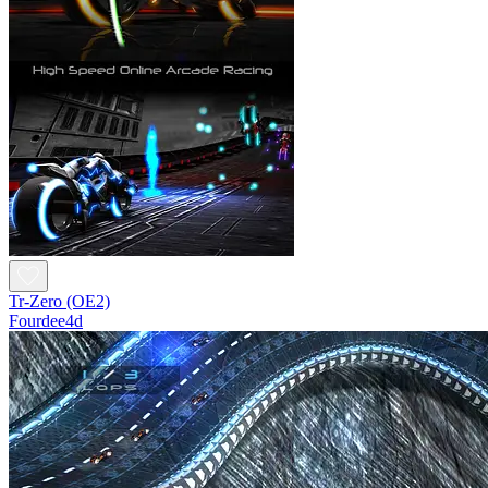
Tr-Zero (OE2)
Fourdee4d