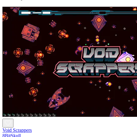
Void Scrappers
8BitSkull