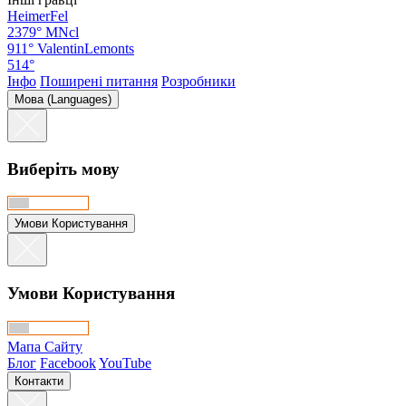
HeimerFel
2379°
MNcl
911°
ValentinLemonts
514°
Інфо
Поширені питання
Розробники
Мова (Languages)
Виберіть мову
Умови Користування
Умови Користування
Мапа Сайту
Блог
Facebook
YouTube
Контакти