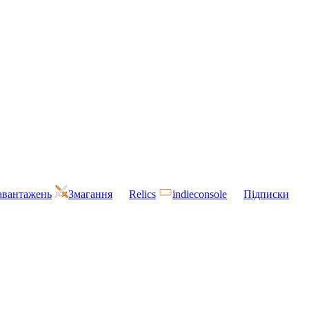
завантажень
Змагання
Relics
indieconsole
Підписки