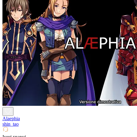
Alaephia
shin_tao
Інші гравці