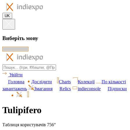
UK
Виберіть мову
Увійти
Головна
Дослідити
Charts
Колекції
По кількості
завантажень
Змагання
Relics
indieconsole
Підписки
Tulipifero
Таблиця користувачів 756°