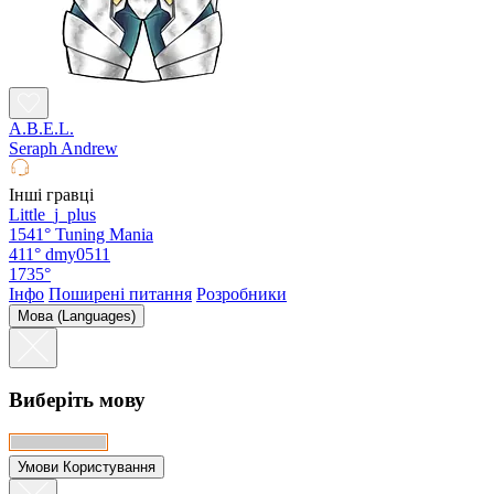
A.B.E.L.
Seraph Andrew
Інші гравці
Little_j_plus
1541°
Tuning Mania
411°
dmy0511
1735°
Інфо
Поширені питання
Розробники
Мова (Languages)
Виберіть мову
Умови Користування