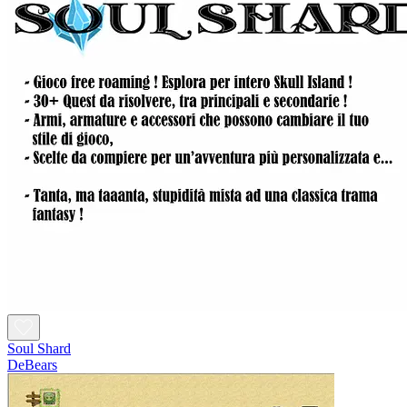
Soul Shard
DeBears