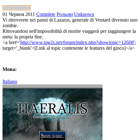
01 Червня 2011
Complete
Рольові
Unknown
Vi ritroverete nei panni di Lazarus, generale di Ventard divenuto uno
zombie.
Ritrovandosi nell'impossibilità di morire viaggerà per raggiungere la
meta: la propria fine.
<a href='
http://www.rpg2s.net/forum/index.php?showtopic=12608'
;
target='_blank'>[Link al topic contenente le features del gioco]</a>
Мова:
Italiano