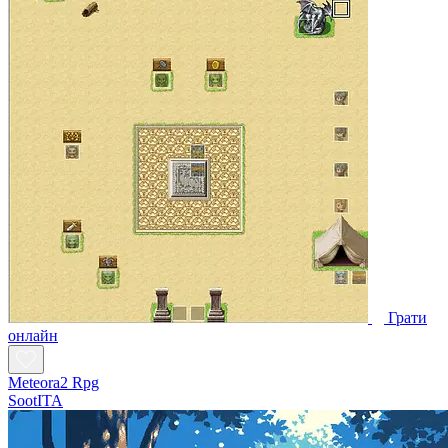
Грати
онлайн
Meteora2 Rpg
SootITA