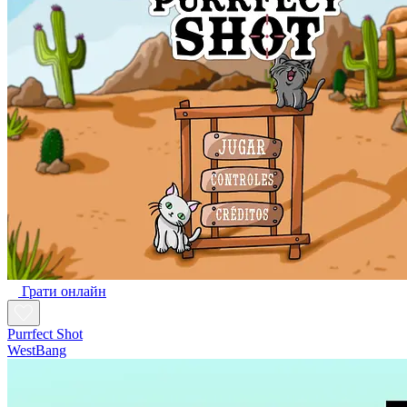
Грати онлайн
Purrfect Shot
WestBang