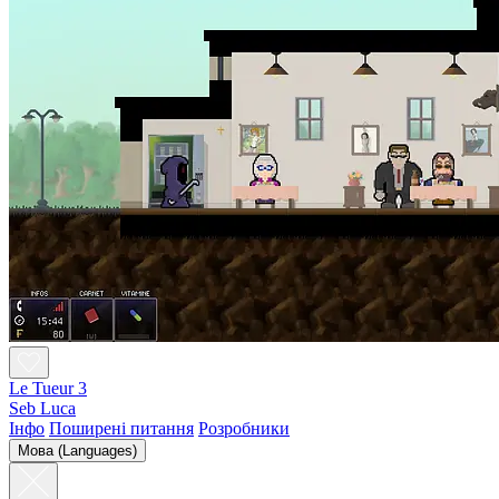
Le Tueur 3
Seb Luca
Інфо
Поширені питання
Розробники
Мова (Languages)