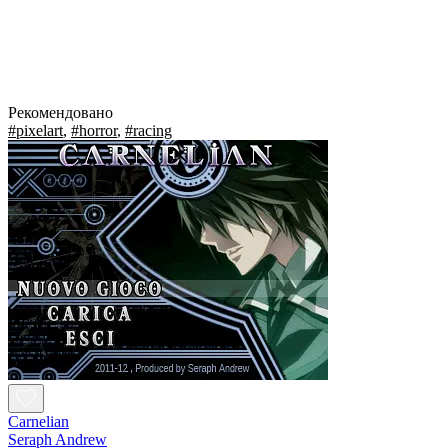
Рекомендовано
#pixelart
,
#horror
,
#racing
Carnelian
Seraph Andrew