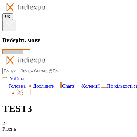
UK
Виберіть мову
Увійти
Головна
Дослідити
Charts
Колекції
По кількості 
TEST3
2
Рівень