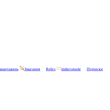
завантажень
Змагання
Relics
indieconsole
Підписки