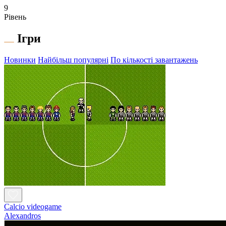
9
Рівень
Ігри
Новинки
Найбільш популярні
По кількості завантажень
Calcio videogame
Alexandros