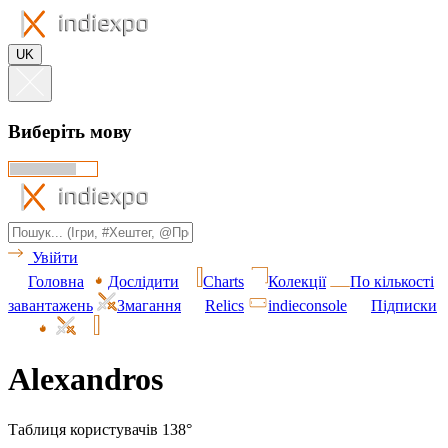
UK
Виберіть мову
Увійти
Головна
Дослідити
Charts
Колекції
По кількості
завантажень
Змагання
Relics
indieconsole
Підписки
Alexandros
Таблиця користувачів 138°