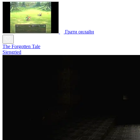
Грати онлайн
The Forgotten Tale
Siengried