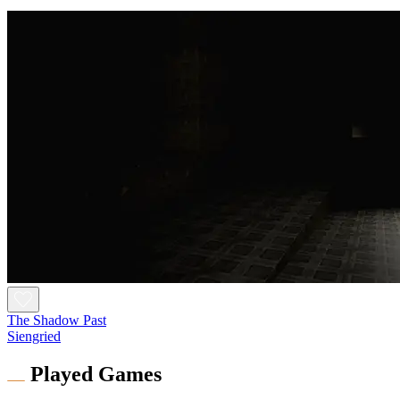
The Shadow Past
Siengried
Played Games