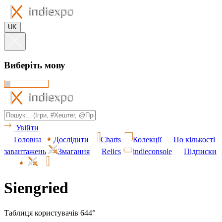
UK
Виберіть мову
Увійти
Головна
Дослідити
Charts
Колекції
По кількості
завантажень
Змагання
Relics
indieconsole
Підписки
Siengried
Таблиця користувачів 644°