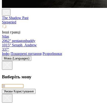
The Shadow Past
Siengried
Інші гравці
Silas
2062°
pentagonbuddy
1015°
Seraph_Andrew
337°
Інфо
Поширені питання
Розробники
Мова (Languages)
Виберіть мову
Умови Користування