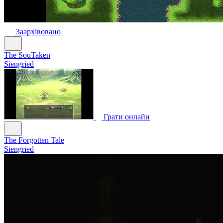
Заархівовано
The SouTaken
Siengried
Грати онлайн
The Forgotten Tale
Siengried