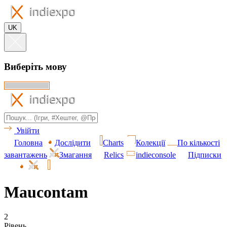
UK
Виберіть мову
Увійти
Головна
Дослідити
Charts
Колекції
По кількості
завантажень
Змагання
Relics
indieconsole
Підписки
Maucontam
2
Рівень