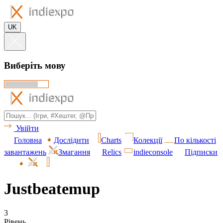
UK
Виберіть мову
Увійти
Головна
Дослідити
Charts
Колекції
По кількості
завантажень
Змагання
Relics
indieconsole
Підписки
Justbeatemup
3
Рівень