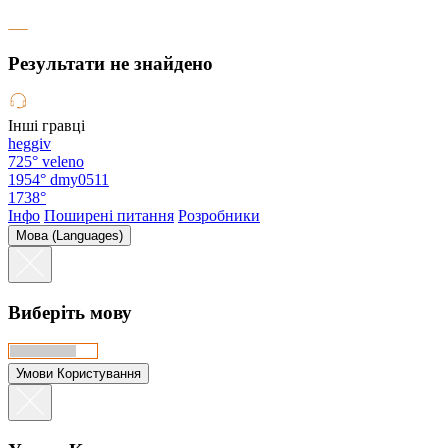
Результати не знайдено
Інші гравці
heggiv
725°
veleno
1954°
dmy0511
1738°
Інфо
Поширені питання
Розробники
Мова (Languages)
Виберіть мову
Умови Користування