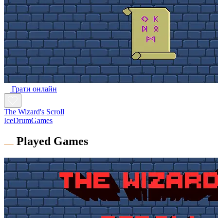
Грати онлайн
The Wizard's Scroll
IceDrumGames
Played Games