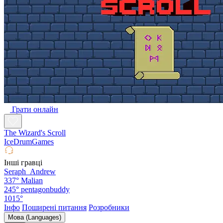
Грати онлайн
The Wizard's Scroll
IceDrumGames
Інші гравці
Seraph_Andrew
337°
Malian
245°
pentagonbuddy
1015°
Інфо
Поширені питання
Розробники
Мова (Languages)