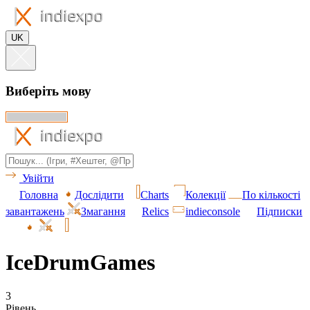
UK
Виберіть мову
Увійти
Головна
Дослідити
Charts
Колекції
По кількості
завантажень
Змагання
Relics
indieconsole
Підписки
IceDrumGames
3
Рівень