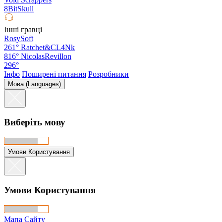
8BitSkull
Інші гравці
RosySoft
261°
Ratchet&CL4Nk
816°
NicolasRevillon
296°
Інфо
Поширені питання
Розробники
Мова (Languages)
Виберіть мову
Умови Користування
Умови Користування
Мапа Сайту