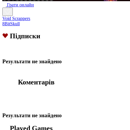
Грати онлайн
Void Scrappers
8BitSkull
Підписки
Результати не знайдено
Коментарів
Результати не знайдено
Played Games