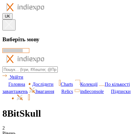
UK
Виберіть мову
Увійти
Головна
Дослідити
Charts
Колекції
По кількості
завантажень
Змагання
Relics
indieconsole
Підписки
8BitSkull
2
Рівень