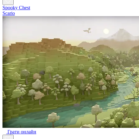
Spooky Chest
Scario
Грати онлайн