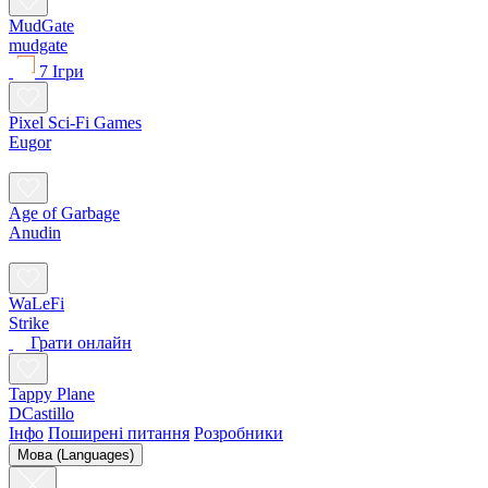
MudGate
mudgate
7 Ігри
Pixel Sci-Fi Games
Eugor
Age of Garbage
Anudin
WaLeFi
Strike
Грати онлайн
Tappy Plane
DCastillo
Інфо
Поширені питання
Розробники
Мова (Languages)