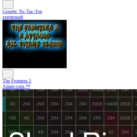
Genetic Tic-Tac-Toe
zxretrosoft
The Frontera 2
Adam corp.™