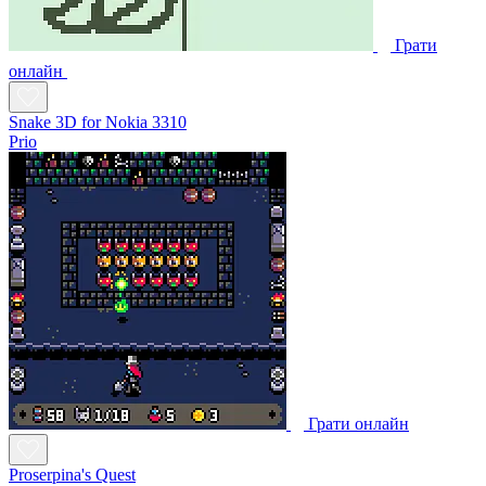
Грати
онлайн
Snake 3D for Nokia 3310
Prio
Грати онлайн
Proserpina's Quest