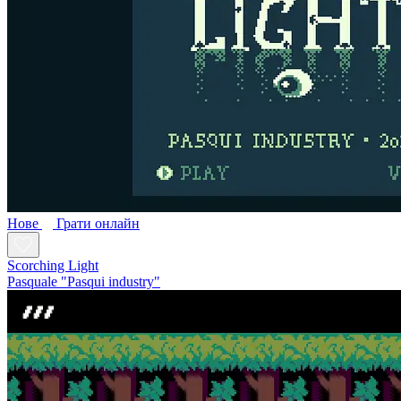
Нове
Грати онлайн
Scorching Light
Pasquale "Pasqui industry"