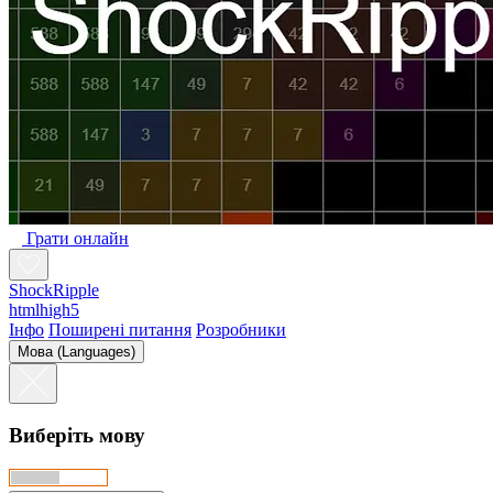
Грати онлайн
ShockRipple
htmlhigh5
Інфо
Поширені питання
Розробники
Мова (Languages)
Виберіть мову