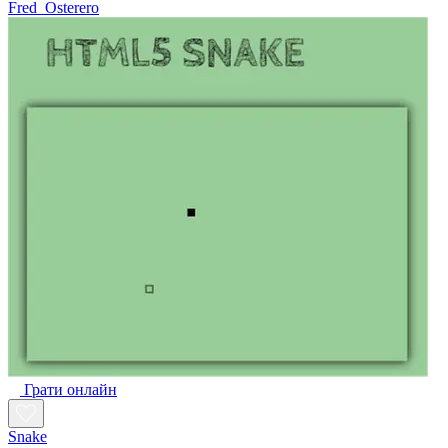
Fred_Osterero
Грати онлайн
Snake