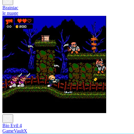
Brainiac
le nuage
Bio Evil 4
GameVaultX