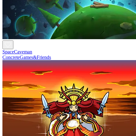
SpaceCaveman
ConcreteGames&Friends