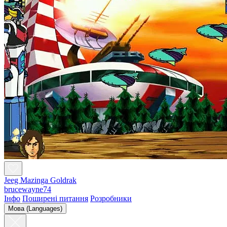
Jeeg Mazinga Goldrak
brucewayne74
Інфо
Поширені питання
Розробники
Мова (Languages)