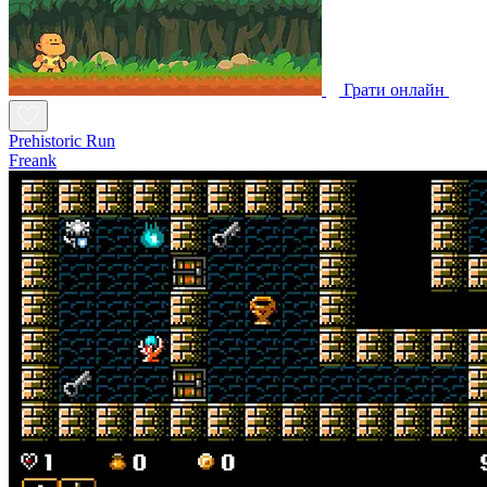
Грати онлайн
Prehistoric Run
Freank