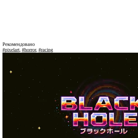
Рекомендовано
#pixelart
,
#horror
,
#racing