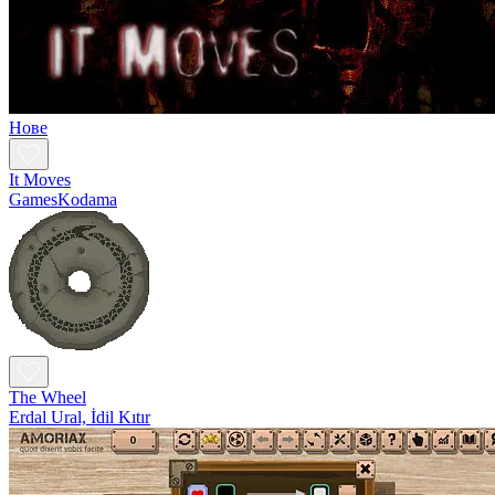
Нове
It Moves
GamesKodama
The Wheel
Erdal Ural, İdil Kıtır