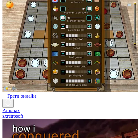
Грати онлайн
Amoriax
zxretrosoft