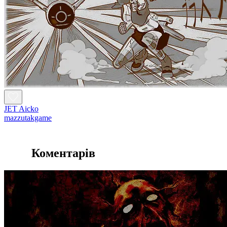
JET Aicko
mazzutakgame
Коментарів