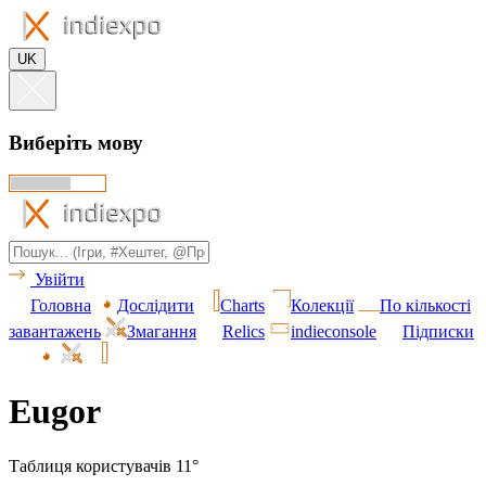
UK
Виберіть мову
Увійти
Головна
Дослідити
Charts
Колекції
По кількості
завантажень
Змагання
Relics
indieconsole
Підписки
Eugor
Таблиця користувачів 11°