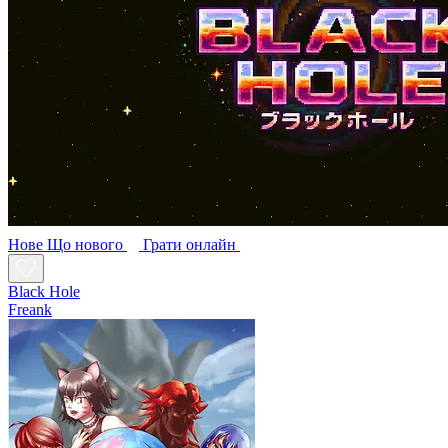
Нове
Що нового
Грати онлайн
Black Hole
Freank