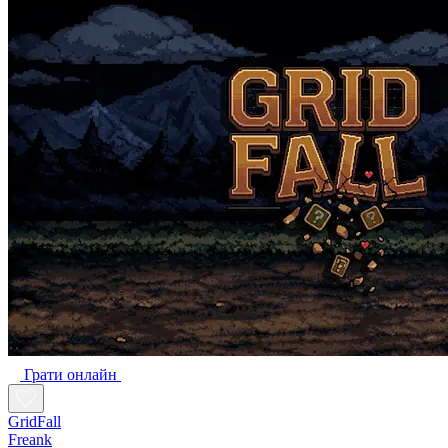
Грати онлайн
GridFall
Freank