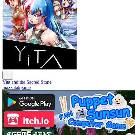
Yita and the Sacred Stone
mazzutakgame