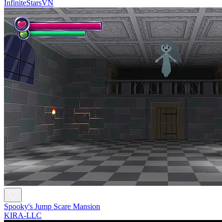
InfiniteStarsVN
Spooky's Jump Scare Mansion
KIRA-LLC