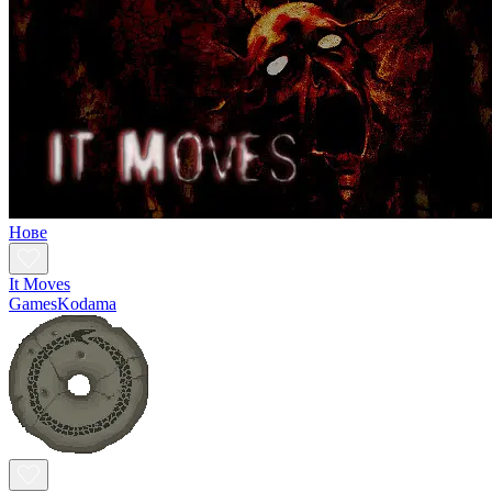
Нове
It Moves
GamesKodama