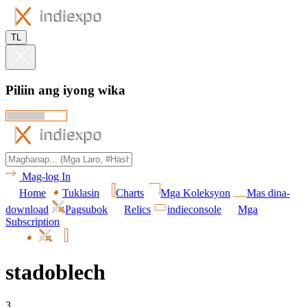
TL
Piliin ang iyong wika
Mag-log In
Home
Tuklasin
Charts
Mga Koleksyon
Mas dina-
download
Pagsubok
Relics
indieconsole
Mga
Subscription
stadoblech
3