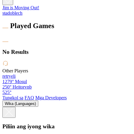
Jim is Moving Out!
stadoblech
Played Games
No Results
Other Players
retryeli
1279°
Mosul
250°
Heitorvnb
525°
Tungkol sa
FAQ
Mga Developers
Wika (Languages)
Piliin ang iyong wika