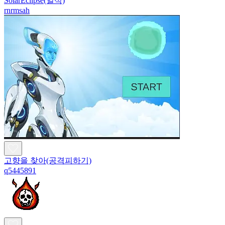
SolarEclipse(일식)
rnrmsah
고향을 찾아(공격피하기)
q5445891