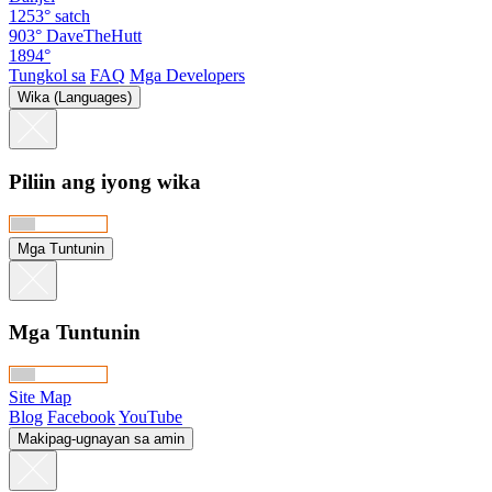
1253°
satch
903°
DaveTheHutt
1894°
Tungkol sa
FAQ
Mga Developers
Wika (Languages)
Piliin ang iyong wika
Mga Tuntunin
Mga Tuntunin
Site Map
Blog
Facebook
YouTube
Makipag-ugnayan sa amin