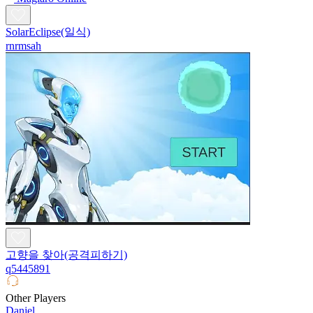
SolarEclipse(일식)
rnrmsah
고향을 찾아(공격피하기)
q5445891
Other Players
Danjel