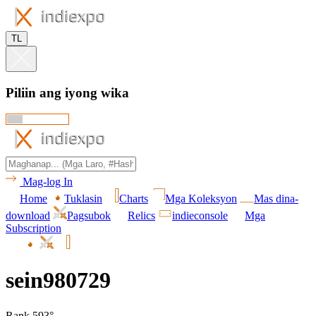
TL
Piliin ang iyong wika
Mag-log In
Home
Tuklasin
Charts
Mga Koleksyon
Mas dina-
download
Pagsubok
Relics
indieconsole
Mga
Subscription
sein980729
Rank 593°