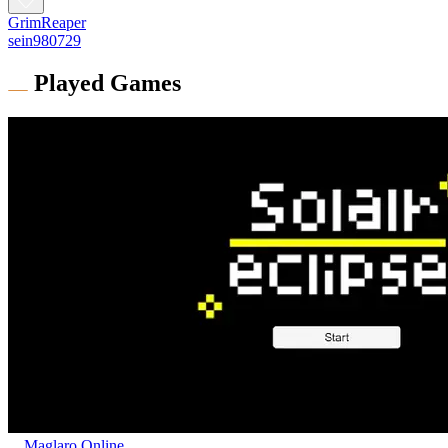
GrimReaper
sein980729
Played Games
Maglaro Online