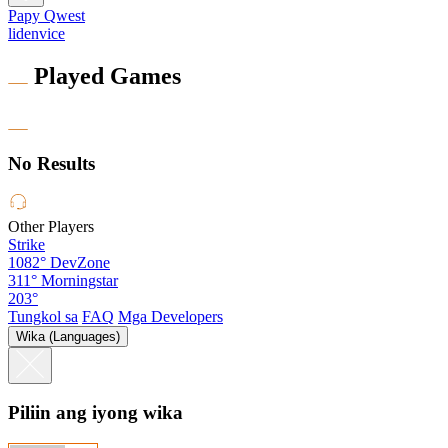
Papy Qwest
lidenvice
Played Games
No Results
Other Players
Strike
1082°
DevZone
311°
Morningstar
203°
Tungkol sa
FAQ
Mga Developers
Wika (Languages)
Piliin ang iyong wika