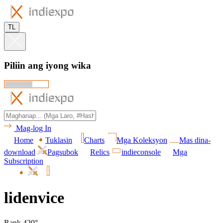
TL
Piliin ang iyong wika
Mag-log In
Home
Tuklasin
Charts
Mga Koleksyon
Mas dina-
download
Pagsubok
Relics
indieconsole
Mga
Subscription
lidenvice
Rank 420°