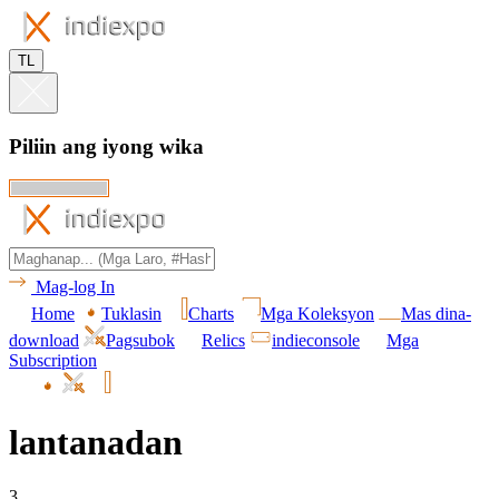
TL
Piliin ang iyong wika
Mag-log In
Home
Tuklasin
Charts
Mga Koleksyon
Mas dina-
download
Pagsubok
Relics
indieconsole
Mga
Subscription
lantanadan
3