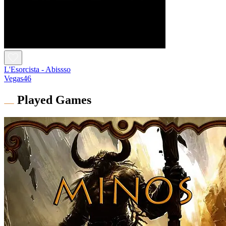
L'Esorcista - Abissso
Vegas46
Played Games