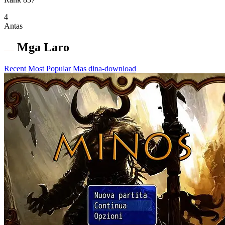
4
Antas
Mga Laro
Recent
Most Popular
Mas dina-download