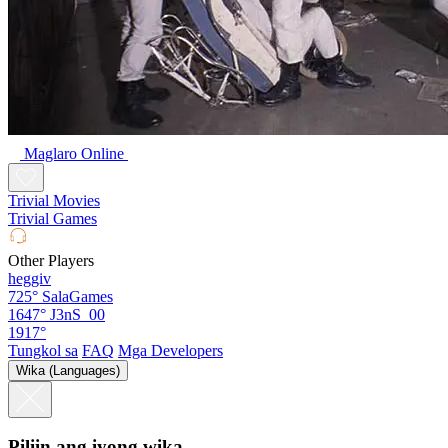
Maglaro Online
Trivial Movies
Trivial Games
Other Players
heggiv
725°
SalaGames
1647°
J3nS_00
1917°
Tungkol sa
FAQ
Mga Developers
Wika (Languages)
Piliin ang iyong wika