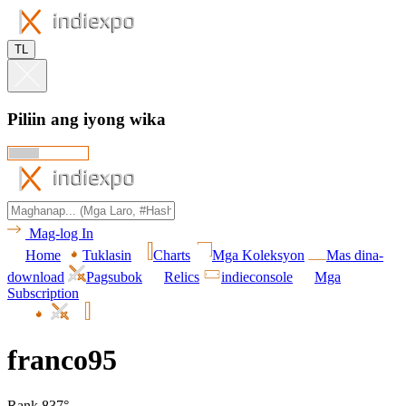
TL
Piliin ang iyong wika
Mag-log In
Home
Tuklasin
Charts
Mga Koleksyon
Mas dina-
download
Pagsubok
Relics
indieconsole
Mga
Subscription
franco95
Rank 837°