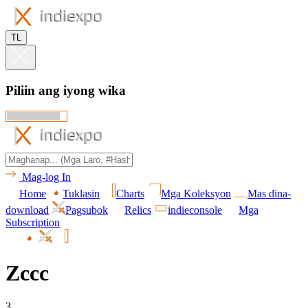
TL
Piliin ang iyong wika
Mag-log In
Home
Tuklasin
Charts
Mga Koleksyon
Mas dina-
download
Pagsubok
Relics
indieconsole
Mga
Subscription
Zccc
3