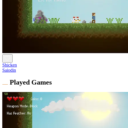
Shicken
Saiodin
Played Games