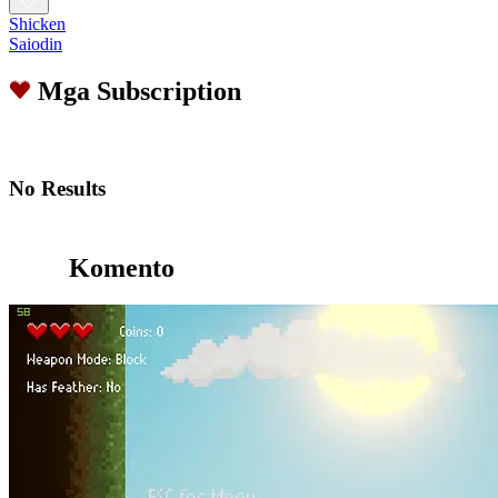
Shicken
Saiodin
Mga Subscription
No Results
Komento