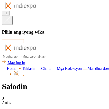
TL
Piliin ang iyong wika
Mag-log In
Home
Tuklasin
Charts
Mga Koleksyon
Mas dina-do
Saiodin
3
Antas