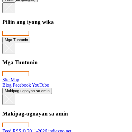
Piliin ang iyong wika
Mga Tuntunin
Mga Tuntunin
Site Map
Blog
Facebook
YouTube
Makipag-ugnayan sa amin
Makipag-ugnayan sa amin
Feed RSS
© 2011-2026 indiexpo.net