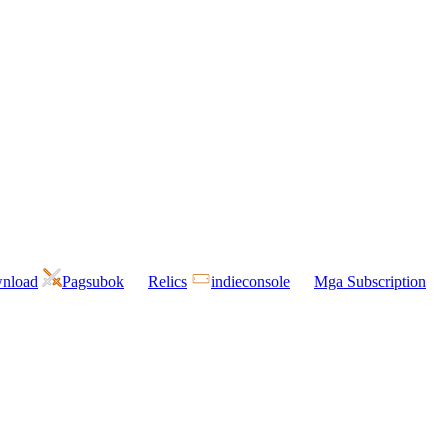
wnload
Pagsubok
Relics
indieconsole
Mga Subscription