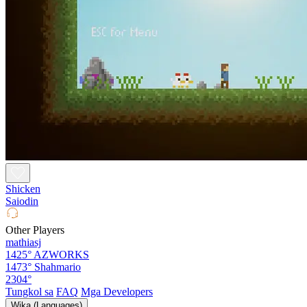
Shicken
Saiodin
Other Players
mathiasj
1425°
AZWORKS
1473°
Shahmario
2304°
Tungkol sa
FAQ
Mga Developers
Wika (Languages)