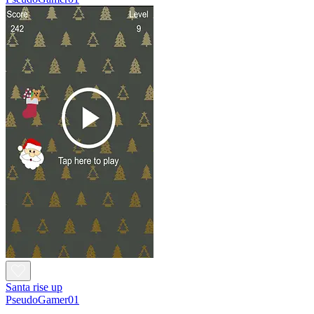
Santa rise up
PseudoGamer01