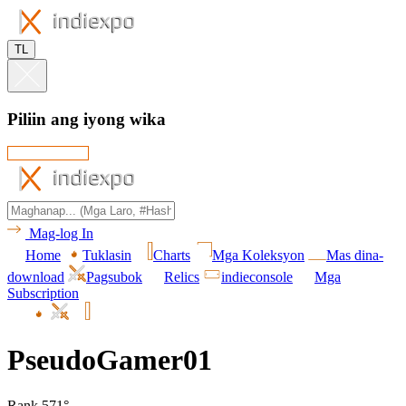
TL
Piliin ang iyong wika
Mag-log In
Home
Tuklasin
Charts
Mga Koleksyon
Mas dina-
download
Pagsubok
Relics
indieconsole
Mga
Subscription
PseudoGamer01
Rank 571°