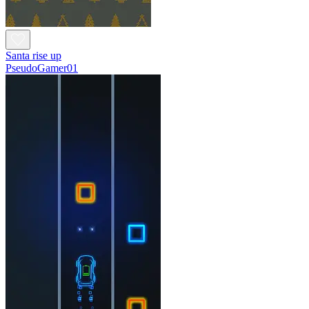
Santa rise up
PseudoGamer01