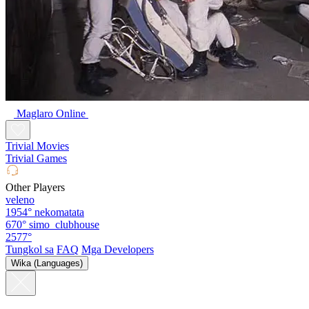
Maglaro Online
Trivial Movies
Trivial Games
Other Players
veleno
1954°
nekomatata
670°
simo_clubhouse
2577°
Tungkol sa
FAQ
Mga Developers
Wika (Languages)