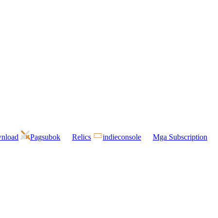
wnload
Pagsubok
Relics
indieconsole
Mga Subscription