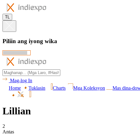
TL
Piliin ang iyong wika
Mag-log In
Home
Tuklasin
Charts
Mga Koleksyon
Mas dina-do
Lillian
2
Antas