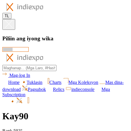
TL
Piliin ang iyong wika
Mag-log In
Home
Tuklasin
Charts
Mga Koleksyon
Mas dina-
download
Pagsubok
Relics
indieconsole
Mga
Subscription
Kay90
Rank 592°