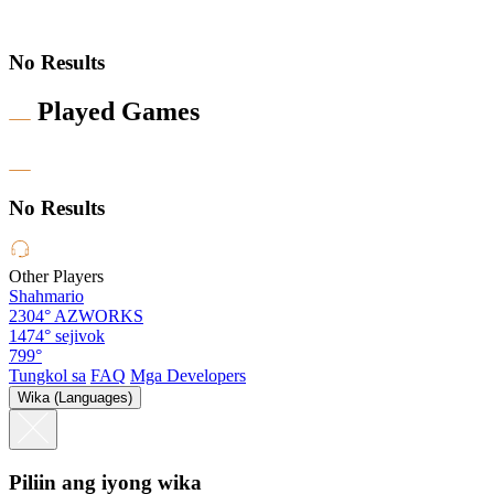
No Results
Played Games
No Results
Other Players
Shahmario
2304°
AZWORKS
1474°
sejivok
799°
Tungkol sa
FAQ
Mga Developers
Wika (Languages)
Piliin ang iyong wika