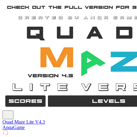
Quad Maze Lite V4.3
AnqaGame