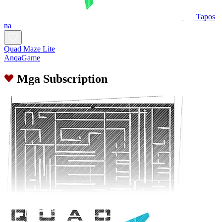
Tapos
na
Quad Maze Lite
AnqaGame
Mga Subscription