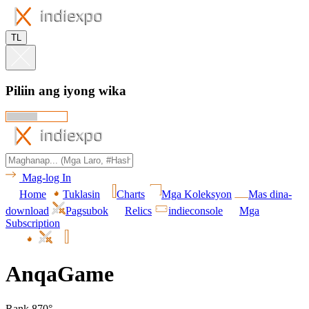
TL
Piliin ang iyong wika
Mag-log In
Home
Tuklasin
Charts
Mga Koleksyon
Mas dina-
download
Pagsubok
Relics
indieconsole
Mga
Subscription
AnqaGame
Rank 870°