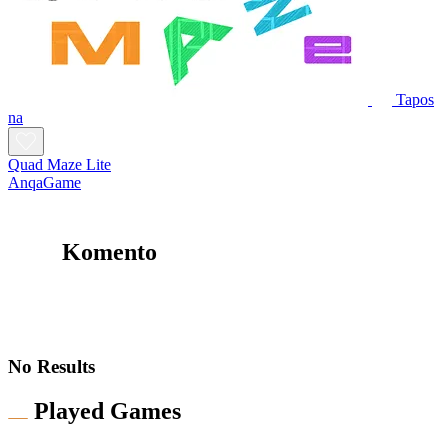
Tapos
na
Quad Maze Lite
AnqaGame
Komento
No Results
Played Games