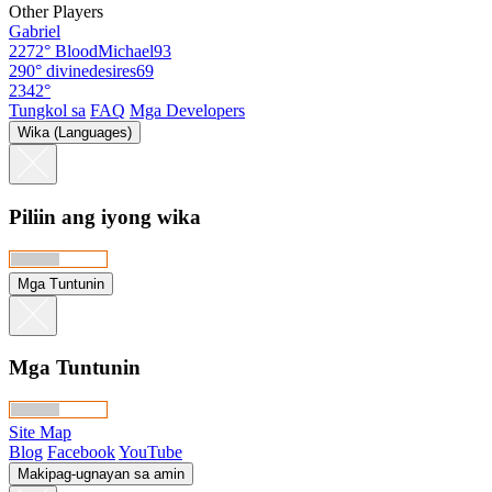
Other Players
Gabriel
2272°
BloodMichael93
290°
divinedesires69
2342°
Tungkol sa
FAQ
Mga Developers
Wika (Languages)
Piliin ang iyong wika
Mga Tuntunin
Mga Tuntunin
Site Map
Blog
Facebook
YouTube
Makipag-ugnayan sa amin