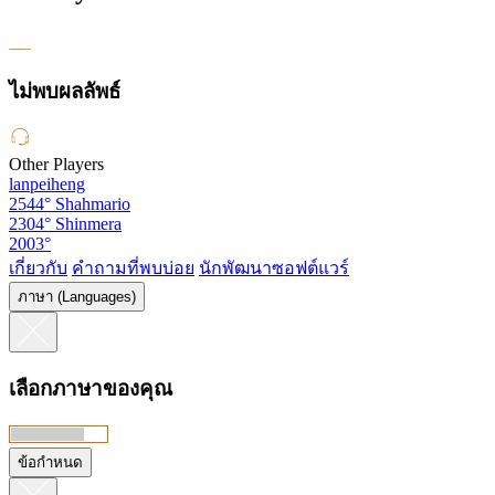
ไม่พบผลลัพธ์
Other Players
lanpeiheng
2544°
Shahmario
2304°
Shinmera
2003°
เกี่ยวกับ
คำถามที่พบบ่อย
นักพัฒนาซอฟต์แวร์
ภาษา (Languages)
เลือกภาษาของคุณ
ข้อกำหนด