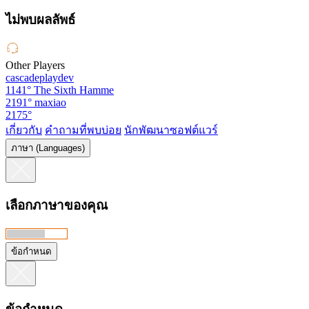
ไม่พบผลลัพธ์
Other Players
cascadeplaydev
1141°
The Sixth Hamme
2191°
maxiao
2175°
เกี่ยวกับ
คำถามที่พบบ่อย
นักพัฒนาซอฟต์แวร์
ภาษา (Languages)
เลือกภาษาของคุณ
ข้อกำหนด