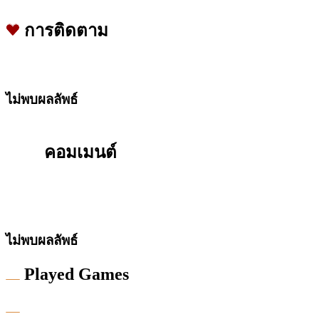
การติดตาม
ไม่พบผลลัพธ์
คอมเมนต์
ไม่พบผลลัพธ์
Played Games