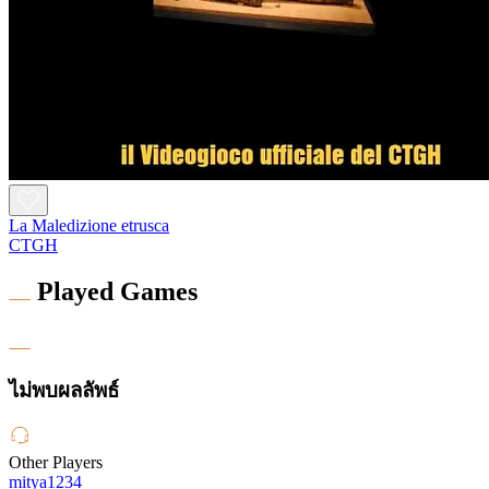
La Maledizione etrusca
CTGH
Played Games
ไม่พบผลลัพธ์
Other Players
mitya1234