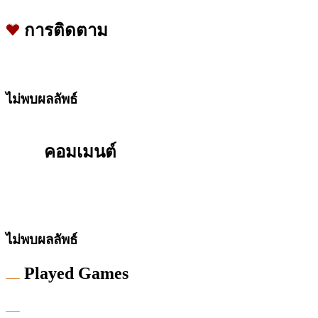
การติดตาม
ไม่พบผลลัพธ์
คอมเมนต์
ไม่พบผลลัพธ์
Played Games