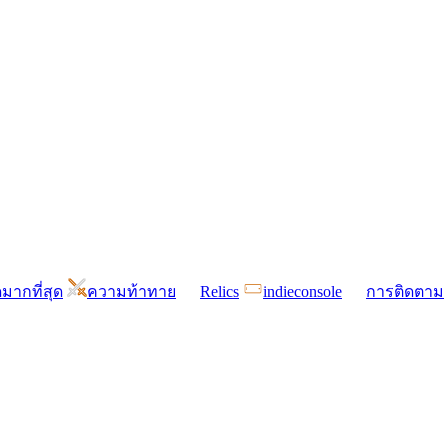
มากที่สุด
ความท้าทาย
Relics
indieconsole
การติดตาม