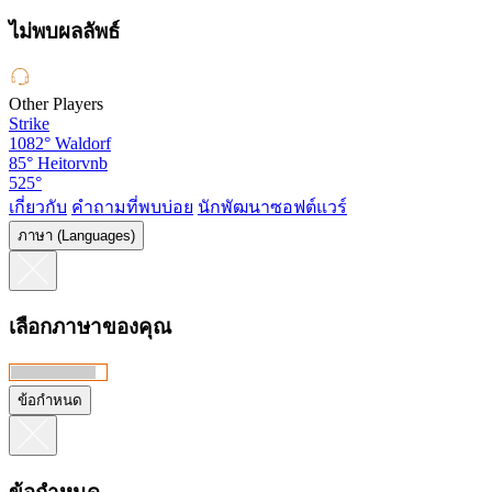
ไม่พบผลลัพธ์
Other Players
Strike
1082°
Waldorf
85°
Heitorvnb
525°
เกี่ยวกับ
คำถามที่พบบ่อย
นักพัฒนาซอฟต์แวร์
ภาษา (Languages)
เลือกภาษาของคุณ
ข้อกำหนด