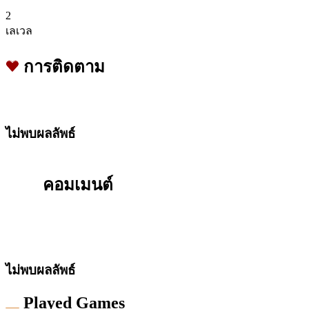
2
เลเวล
การติดตาม
ไม่พบผลลัพธ์
คอมเมนต์
ไม่พบผลลัพธ์
Played Games