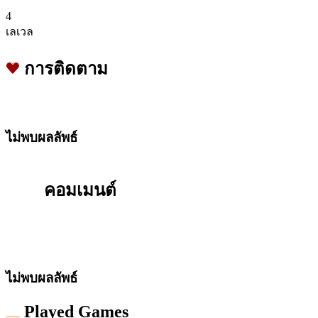
4
เลเวล
การติดตาม
ไม่พบผลลัพธ์
คอมเมนต์
ไม่พบผลลัพธ์
Played Games