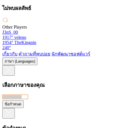
ไม่พบผลลัพธ์
Other Players
J3nS_00
1917°
veleno
1954°
TheKingpin
240°
เกี่ยวกับ
คำถามที่พบบ่อย
นักพัฒนาซอฟต์แวร์
ภาษา (Languages)
เลือกภาษาของคุณ
ข้อกำหนด