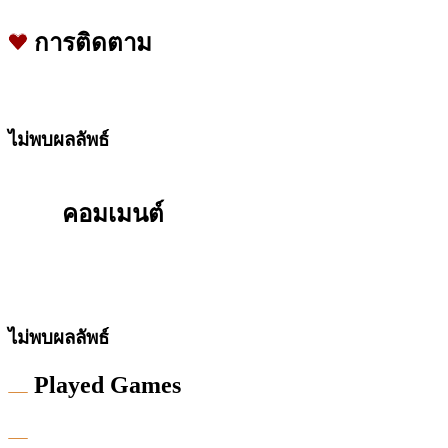
การติดตาม
ไม่พบผลลัพธ์
คอมเมนต์
ไม่พบผลลัพธ์
Played Games