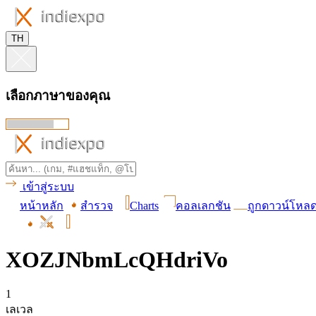
TH
เลือกภาษาของคุณ
เข้าสู่ระบบ
หน้าหลัก
สำรวจ
Charts
คอลเลกชัน
ถูกดาวน์โหลด
XOZJNbmLcQHdriVo
1
เลเวล