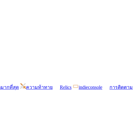
มากที่สุด
ความท้าทาย
Relics
indieconsole
การติดตาม