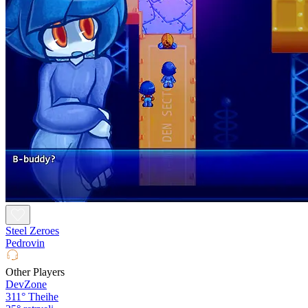
Steel Zeroes
Pedrovin
Other Players
DevZone
311°
Theihe