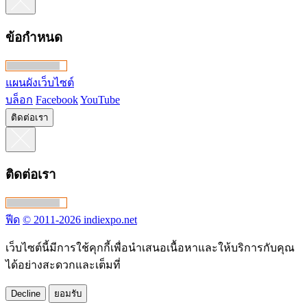
ข้อกำหนด
แผนผังเว็บไซต์
บล็อก
Facebook
YouTube
ติดต่อเรา
ติดต่อเรา
ฟีด
© 2011-2026 indiexpo.net
เว็บไซต์นี้มีการใช้คุกกี้เพื่อนำเสนอเนื้อหาและให้บริการกับคุณ
ได้อย่างสะดวกและเต็มที่
Decline
ยอมรับ