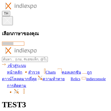
TH
เลือกภาษาของคุณ
เข้าสู่ระบบ
หน้าหลัก
สำรวจ
Charts
คอลเลกชัน
ถูก
ดาวน์โหลดมากที่สุด
ความท้าทาย
Relics
indieconsole
การติดตาม
TEST3