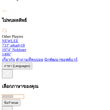
ไม่พบผลลัพธ์
Other Players
NEWLEE
733°
arkady18
1974°
Nekhster
1406°
เกี่ยวกับ
คำถามที่พบบ่อย
นักพัฒนาซอฟต์แวร์
ภาษา (Languages)
เลือกภาษาของคุณ
ข้อกำหนด