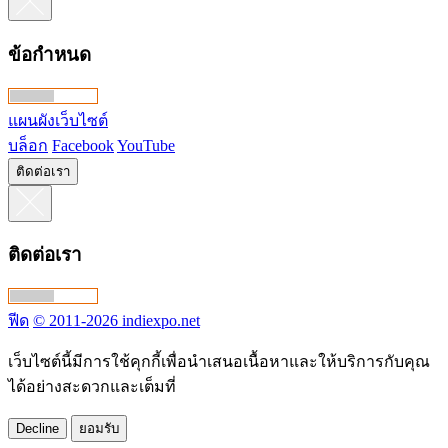
ข้อกำหนด
แผนผังเว็บไซต์
บล็อก
Facebook
YouTube
ติดต่อเรา
ติดต่อเรา
ฟีด
© 2011-2026 indiexpo.net
เว็บไซต์นี้มีการใช้คุกกี้เพื่อนำเสนอเนื้อหาและให้บริการกับคุณ
ได้อย่างสะดวกและเต็มที่
Decline
ยอมรับ