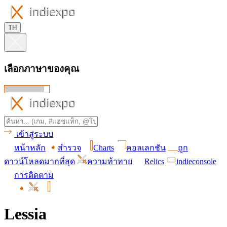
TH
เลือกภาษาของคุณ
เข้าสู่ระบบ
หน้าหลัก
สำรวจ
Charts
คอลเลกชัน
ถูก
ดาวน์โหลดมากที่สุด
ความท้าทาย
Relics
indieconsole
การติดตาม
Lessia