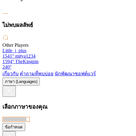
ไม่พบผลลัพธ์
Other Players
Little_j_plus
1541°
mitya1234
1594°
TheKingpin
240°
เกี่ยวกับ
คำถามที่พบบ่อย
นักพัฒนาซอฟต์แวร์
ภาษา (Languages)
เลือกภาษาของคุณ
ข้อกำหนด