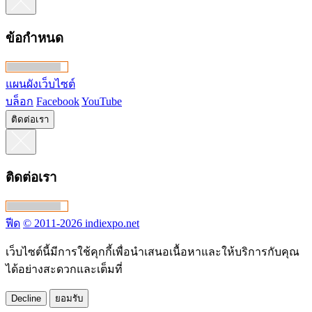
ข้อกำหนด
แผนผังเว็บไซต์
บล็อก
Facebook
YouTube
ติดต่อเรา
ติดต่อเรา
ฟีด
© 2011-2026 indiexpo.net
เว็บไซต์นี้มีการใช้คุกกี้เพื่อนำเสนอเนื้อหาและให้บริการกับคุณ
ได้อย่างสะดวกและเต็มที่
Decline
ยอมรับ