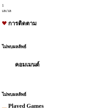
1
เลเวล
การติดตาม
ไม่พบผลลัพธ์
คอมเมนต์
ไม่พบผลลัพธ์
Played Games