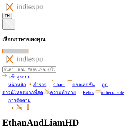
TH
เลือกภาษาของคุณ
เข้าสู่ระบบ
หน้าหลัก
สำรวจ
Charts
คอลเลกชัน
ถูก
ดาวน์โหลดมากที่สุด
ความท้าทาย
Relics
indieconsole
การติดตาม
EthanAndLiamHD