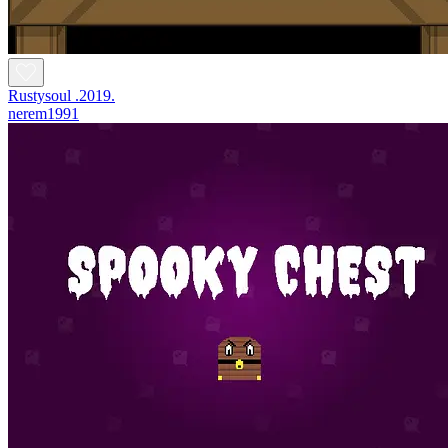
Rustysoul .2019.
nerem1991