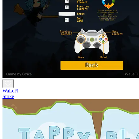
WaLeFi
Strike