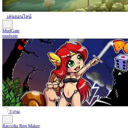
เล่นออนไลน์
MudGate
mudgate
3 เกม
Raccolta Rpg Maker