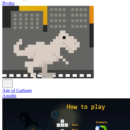
Ryoku
Age of Garbage
Anudin