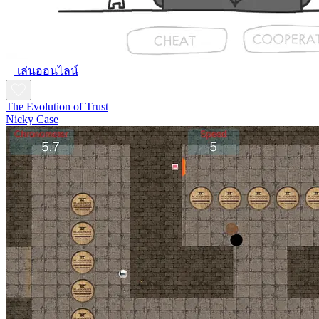
เล่นออนไลน์
The Evolution of Trust
Nicky Case