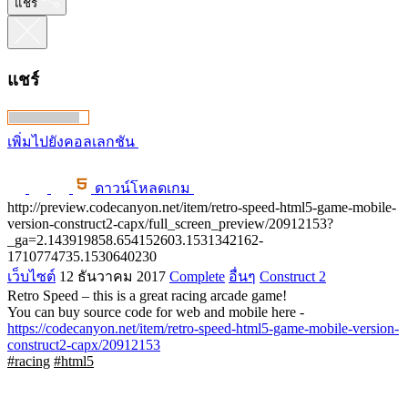
แชร์
แชร์
เพิ่มไปยังคอลเลกชัน
ดาวน์โหลดเกม
http://preview.codecanyon.net/item/retro-speed-html5-game-mobile-
version-construct2-capx/full_screen_preview/20912153?
_ga=2.143919858.654152603.1531342162-
1710774735.1530640230
เว็บไซต์
12 ธันวาคม 2017
Complete
อื่นๆ
Construct 2
Retro Speed – this is a great racing arcade game!
You can buy source code for web and mobile here -
https://codecanyon.net/item/retro-speed-html5-game-mobile-version-
construct2-capx/20912153
#racing
#html5