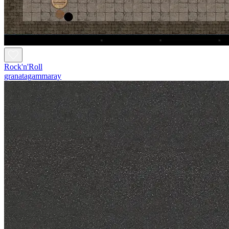
Rock'n'Roll
granatagammaray