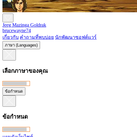
Jeeg Mazinga Goldrak
brucewayne74
เกี่ยวกับ
คำถามที่พบบ่อย
นักพัฒนาซอฟต์แวร์
ภาษา (Languages)
เลือกภาษาของคุณ
ข้อกำหนด
ข้อกำหนด
แผนผังเว็บไซต์