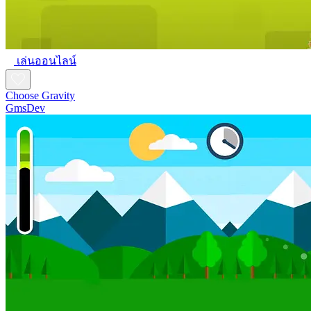
เล่นออนไลน์
Choose Gravity
GmsDev