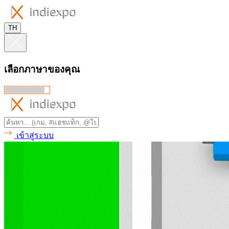
TH
เลือกภาษาของคุณ
เข้าสู่ระบบ