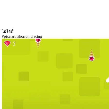
ไฮไลท์
#pixelart
,
#horror
,
#racing