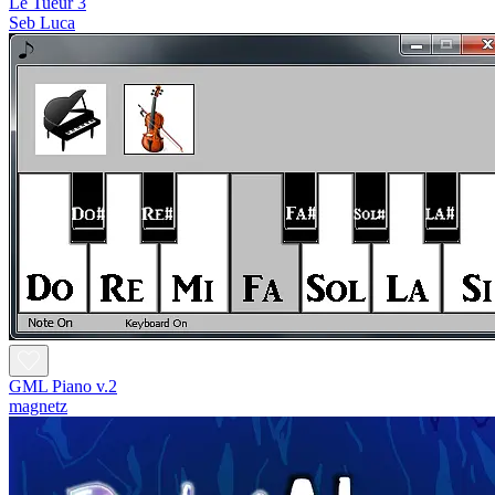
Le Tueur 3
Seb Luca
GML Piano v.2
magnetz