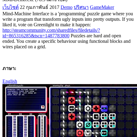
เว็บไซต์
22 กุมภาพันธ์ 2017
Demo
ปริศนา
GameMaker
Mind-Machine Interface is a 'programming' puzzle game where you
write a program that transform ugly inputs into pretty outputs. If you
liked it, vote on Greenlight to make it happen:
http://steamcommunity.com/sharedfiles/filedetails/?
id=865316285&tscn=1487783800
Puzzles are hard and open
ended. You create a specific behaviour using functional blocks and
wires placed on a grid.
ภาษา:
English