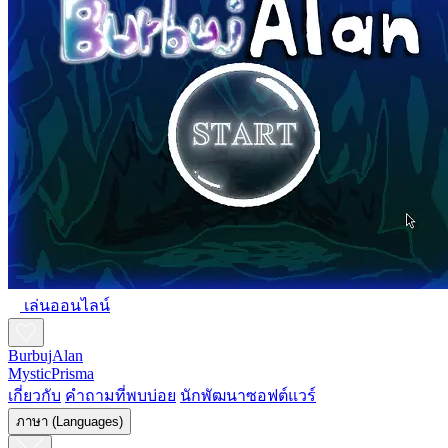
เล่นออนไลน์
BurbujAlan
MysticPrisma
เกี่ยวกับ
คำถามที่พบบ่อย
นักพัฒนาซอฟต์แวร์
ภาษา (Languages)