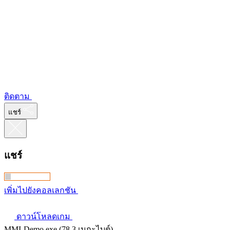
ติดตาม
แชร์
แชร์
เพิ่มไปยังคอลเลกชัน
ดาวน์โหลดเกม
MMI-Demo.exe (78.3 เมกะไบต์)