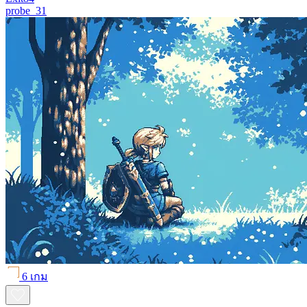
probe_31
6 เกม