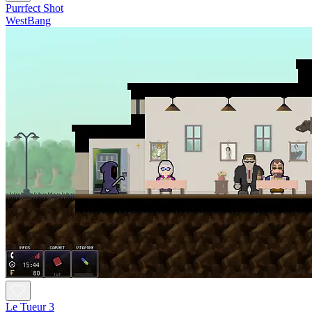
Purrfect Shot
WestBang
Le Tueur 3