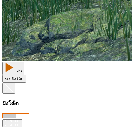
เล่น
<
/
> ฝังโค้ด
ฝังโค้ด