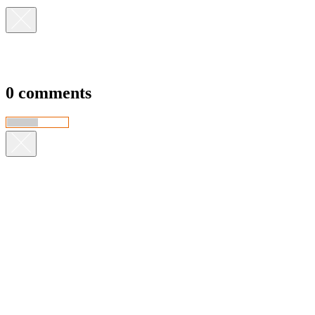
0 comments