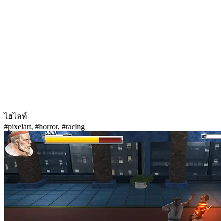
ไฮไลท์
#pixelart
,
#horror
,
#racing