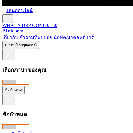
เล่นออนไลน์
WHAT A DRAGON! 0.15.0
Blackthorn
เกี่ยวกับ
คำถามที่พบบ่อย
นักพัฒนาซอฟต์แวร์
ภาษา (Languages)
เลือกภาษาของคุณ
ข้อกำหนด
ข้อกำหนด