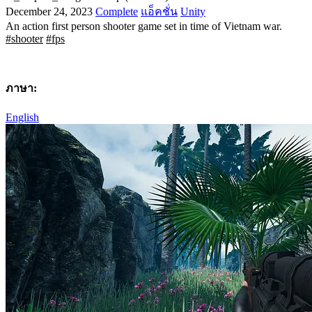
December 24, 2023
Complete
แอ็คชั่น
Unity
An action first person shooter game set in time of Vietnam war.
#shooter
#fps
ภาษา:
English