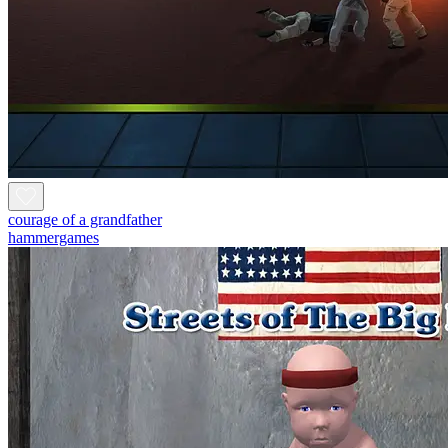
courage of a grandfather
hammergames