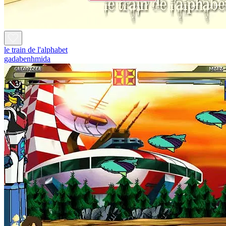
le train de l'alphabet
gadabenhmida