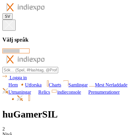
SV
Välj språk
Logga in
Hem
Utforska
Charts
Samlingar
Mest Nerladdade
Utmaningar
Relics
indieconsole
Prenumerationer
huGamerSIL
2
Nivå