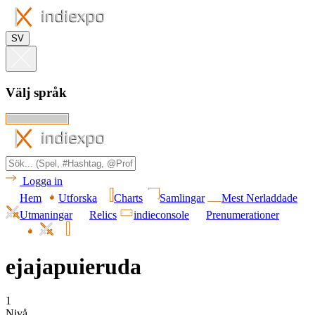
SV
Välj språk
Logga in
Hem
Utforska
Charts
Samlingar
Mest Nerladdade
Utmaningar
Relics
indieconsole
Prenumerationer
ejajapuieruda
1
Nivå